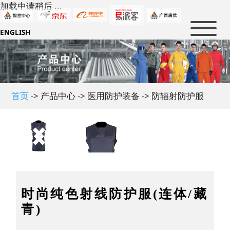
加载中请稍后 ...
|
ENGLISH
首页
新闻中心
产品中心
公司新闻
首页
-> 产品中心 -> 医用防护装备 -> 防辐射防护服
行业新闻
解决方案
消防及救援
大事件
军警防护
防护知识
石油化工
人才招聘
政策法规
电力防护
行业标准
关于我们
人才理念
冶金及制造业
行业知识
虚位以待
联系我们
公司介绍
时尚纯色射线防护服(连体/藏
民用科技防护
企业文化
青)
优普泰品牌