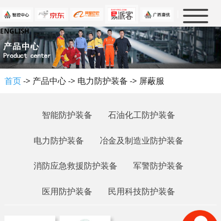
|
ENGLISH
首页
新闻中心
产品中心
公司新闻
首页
-> 产品中心 -> 电力防护装备 -> 屏蔽服
行业新闻
解决方案
消防及救援
大事件
军警防护
防护知识
智能防护装备
石油化工防护装备
石油化工
人才招聘
政策法规
电力防护装备
冶金及制造业防护装备
电力防护
行业标准
关于我们
人才理念
冶金及制造业
消防应急救援防护装备
军警防护装备
行业知识
虚位以待
联系我们
公司介绍
民用科技防护
企业文化
医用防护装备
民用科技防护装备
优普泰品牌
资质认证