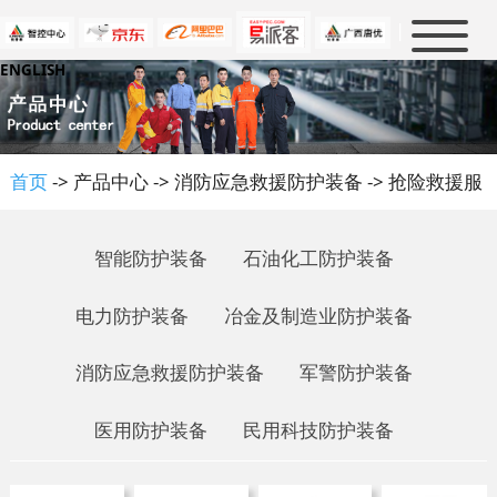
|
ENGLISH
首页
新闻中心
产品中心
公司新闻
首页
-> 产品中心 -> 消防应急救援防护装备 -> 抢险救援服
行业新闻
解决方案
消防及救援
大事件
军警防护
防护知识
智能防护装备
石油化工防护装备
石油化工
人才招聘
政策法规
电力防护装备
冶金及制造业防护装备
电力防护
行业标准
关于我们
人才理念
冶金及制造业
消防应急救援防护装备
军警防护装备
行业知识
虚位以待
联系我们
公司介绍
民用科技防护
企业文化
医用防护装备
民用科技防护装备
优普泰品牌
资质认证