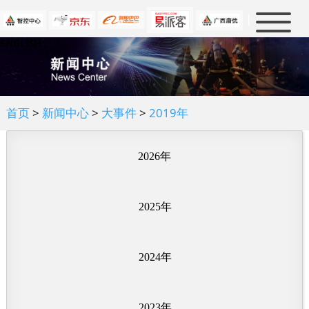
|
ENGLISH
首页
新闻中心
产品中心
公司新闻
首页
>
新闻中心
>
大事件
>
2019年
行业新闻
解决方案
消防及救援
大事件
军警防护
防护知识
2026年
石油化工
人才招聘
政策法规
电力防护
行业标准
2025年
关于我们
人才理念
冶金及制造业
行业知识
虚位以待
联系我们
公司介绍
民用科技防护
2024年
企业文化
优普泰品牌
资质认证
2023年